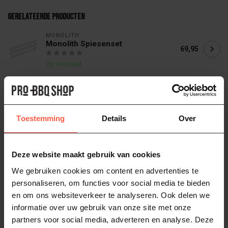
Gerelateerde producten
MONOLITH
Monolith Spiesenset
69,95
Op voorraad
KNISTER
Knister Grill Sticks
29,95
14,95
Toestemming
Details
Over
Op voorraad
BIG GREEN EGG
Big Green Egg Bamboo skewers (25
Deze website maakt gebruik van cookies
stuks)
4,95
We gebruiken cookies om content en advertenties te
Op voorraad
personaliseren, om functies voor social media te bieden
en om ons websiteverkeer te analyseren. Ook delen we
informatie over uw gebruik van onze site met onze
BIG GREEN EGG
Big Green Egg Flexibele
partners voor social media, adverteren en analyse. Deze
Vleespennen (2 st)
41,25