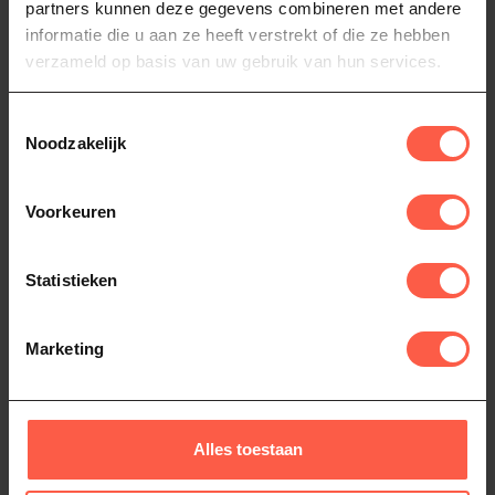
partners kunnen deze gegevens combineren met andere
informatie die u aan ze heeft verstrekt of die ze hebben
Op voorraad
verzameld op basis van uw gebruik van hun services.
groente clips
(1)
groente klem
(1)
Toestemmingsselectie
Noodzakelijk
Vegetable Clip (2pcs)
(1)
Voorkeuren
Heb je vragen over dit product?
Of heb je hulp nodig bij het bestellen? Neem
Statistieken
dan gerust contact op via
Whatsapp
of
bel
ons (06-46141068)
. We helpen je graag!
Marketing
Recent bekeken
Alles toestaan