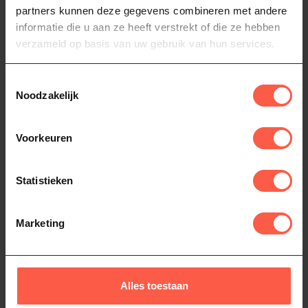
partners kunnen deze gegevens combineren met andere
informatie die u aan ze heeft verstrekt of die ze hebben
verzameld op basis van uw gebruik van hun services.
bbq pellets
(12)
Pellets
(16)
Signature
(3)
traeger pellets
(9)
Toestemmingsselectie
Noodzakelijk
Heb je vragen over dit product?
Voorkeuren
Of heb je hulp nodig bij het bestellen? Neem
dan gerust contact op via
Whatsapp
of
bel
ons (06-46141068)
. We helpen je graag!
Statistieken
Marketing
Recent bekeken
Alles toestaan