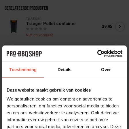
Gerelateerde producten
TRAEGER
Traeger Pellet container
39,95
Niet op voorraad
TRAEGER
Traeger Hickory pellets 9kg
22,95
Op voorraad
Toestemming
Details
Over
TRAEGER
Traeger Traeger Cherry pellets 9kg
22,95
Deze website maakt gebruik van cookies
Op voorraad
We gebruiken cookies om content en advertenties te
personaliseren, om functies voor social media te bieden
en om ons websiteverkeer te analyseren. Ook delen we
TRAEGER
Traeger Schoonmaakborstel
informatie over uw gebruik van onze site met onze
34,95
partners voor social media, adverteren en analyse. Deze
Op voorraad