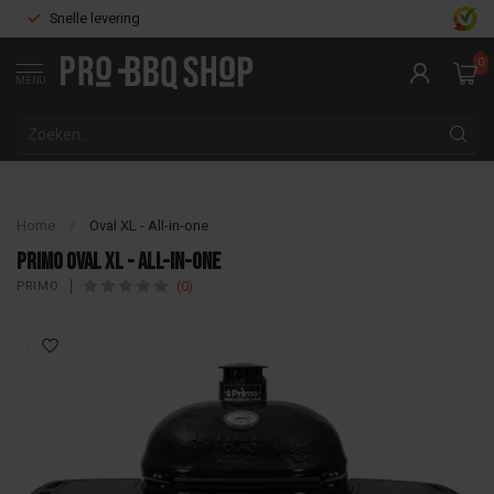
Snelle levering
0
MENU
Home
/
Oval XL - All-in-one
Primo Oval XL - All-in-one
(0)
PRIMO