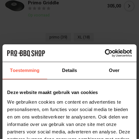
Primo Griddle
305,00
Op voorraad
primo
(39)
XL
(18)
Heb je vragen over dit product?
Of heb je hulp nodig bij het bestellen? Neem
Toestemming
Details
Over
dan gerust contact op via
Whatsapp
of
bel
ons (06-46141068)
. We helpen je graag!
Deze website maakt gebruik van cookies
We gebruiken cookies om content en advertenties te
Bezorgen of ophalen van jouw BBQ
personaliseren, om functies voor social media te bieden
en om ons websiteverkeer te analyseren. Ook delen we
informatie over uw gebruik van onze site met onze
partners voor social media, adverteren en analyse. Deze