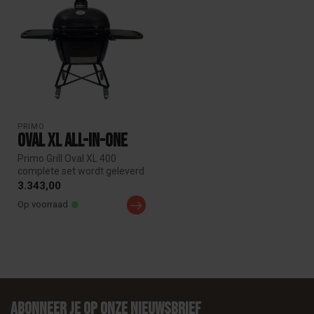
PRIMO
Oval XL All-in-one
Primo Grill Oval XL 400
complete set wordt geleverd
met onderstel, zijtafels, hi...
3.343,00
Op voorraad
Abonneer je op onze nieuwsbrief