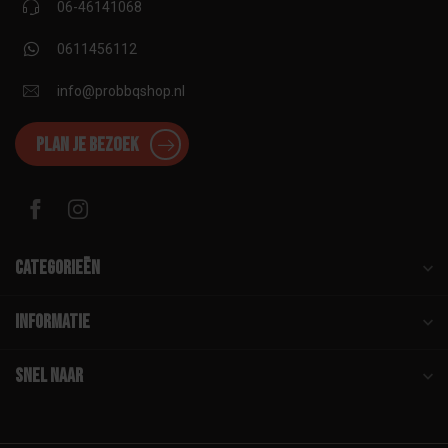
06-46141068
0611456112
info@probbqshop.nl
Plan je bezoek
Categorieën
Informatie
Snel naar