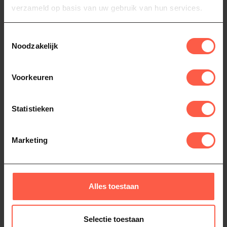
verzameld op basis van uw gebruik van hun services.
Deegsnijder
(5)
Gozney
(78)
Toestemmingsselectie
Noodzakelijk
Heb je vragen over dit product?
Voorkeuren
Of heb je hulp nodig bij het bestellen? Neem
dan gerust contact op via
Whatsapp
of
bel
ons (06-46141068)
. We helpen je graag!
Statistieken
Marketing
Recent bekeken
Alles toestaan
Selectie toestaan