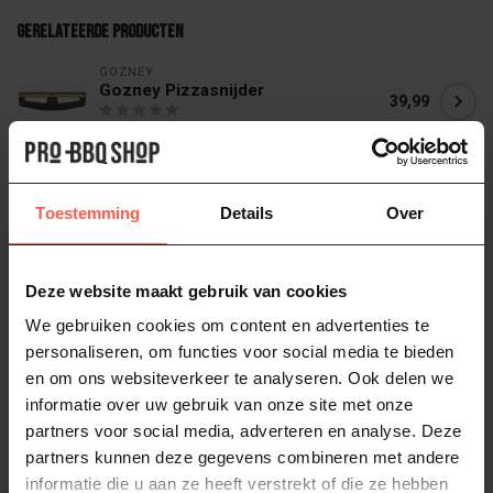
Gerelateerde producten
GOZNEY
Gozney Pizzasnijder
39,99
Op voorraad
GOZNEY
Gozney Deegkrat
Toestemming
Details
Over
49,99
Op voorraad
Deze website maakt gebruik van cookies
GOZNEY
We gebruiken cookies om content en advertenties te
Gozney Pizzasnijder wiel
44,99
personaliseren, om functies voor social media te bieden
Op voorraad
en om ons websiteverkeer te analyseren. Ook delen we
informatie over uw gebruik van onze site met onze
partners voor social media, adverteren en analyse. Deze
GOZNEY
Gozney Deegschraper
partners kunnen deze gegevens combineren met andere
14,99
informatie die u aan ze heeft verstrekt of die ze hebben
Op voorraad