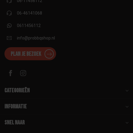
06-11456112
06-46141068
0611456112
info@probbqshop.nl
Plan je bezoek
Categorieën
Informatie
Snel naar