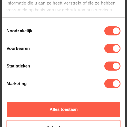
informatie die u aan ze heeft verstrekt of die ze hebben
verzameld op basis van uw gebruik van hun services.
Op voorraad
Toestemmingsselectie
thermometer
(35)
Noodzakelijk
Voorkeuren
Heb je vragen over dit product?
Of heb je hulp nodig bij het bestellen? Neem
dan gerust contact op via
Whatsapp
of
bel
Statistieken
ons (06-46141068)
. We helpen je graag!
Marketing
Recent bekeken
Alles toestaan