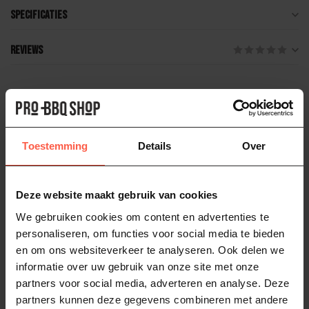
Specificaties
Reviews
Gerelateerde producten
CHEFSTEMP
Chefstemp Kamado BBQ
Toestemming
Thermometer
Details
Over
109,95
Op voorraad
Deze website maakt gebruik van cookies
CHEFSTEMP
We gebruiken cookies om content en advertenties te
Chefstemp ProTemp 2 Plus
149,95
personaliseren, om functies voor social media te bieden
Op voorraad
en om ons websiteverkeer te analyseren. Ook delen we
informatie over uw gebruik van onze site met onze
partners voor social media, adverteren en analyse. Deze
CHEFSTEMP
Chefstemp ProTemp 2 Plus losse
partners kunnen deze gegevens combineren met andere
thermometer
54,95