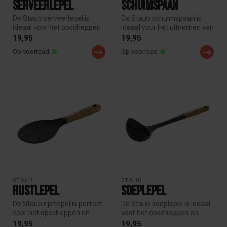
Serveerlepel
Schuimspaan
De Staub serveerlepel is
De Staub schuimspaan is
ideaal voor het opscheppen
ideaal voor het uitnemen van
en serveren van groenten,
groenten, pasta of gefrituu...
19,95
19,95
ri...
Op voorraad
Op voorraad
STAUB
STAUB
Rijstlepel
Soeplepel
De Staub rijstlepel is perfect
De Staub soeplepel is ideaal
voor het opscheppen en
voor het opscheppen en
serveren van rijstgerechte...
serveren van soep, sauzen
19,95
19,95