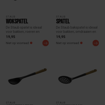
STAUB
STAUB
Wokspatel
Spatel
De Staub spatel is ideaal
De Staub bakspatel is ideaal
voor bakken, roeren en
voor bakken, omdraaien en
omdraaien van gerechten.
serveren van gerechten. D...
19,95
19,95
De hit...
Niet op voorraad
Niet op voorraad
STAUB
STAUB