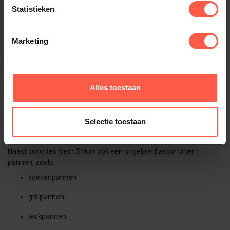
pannen zijn ideaal voor:
Statistieken
stoofgerechten
langzaam gegaard vlees
Marketing
soepen en sauzen
ovenbereidingen
Alles toestaan
Ze zijn verkrijgbaar in
ronde en ovale varianten
en geschikt voor
vrijwel alle warmtebronnen, waaronder gas, inductie, oven en
barbecue.
Selectie toestaan
Pannen voor dagelijks koken
Naast cocottes biedt Staub ook een uitgebreid assortiment
pannen, zoals:
koekenpannen
grillpannen
wokpannen