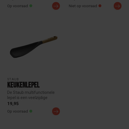
en...
Op voorraad
Niet op voorraad
STAUB
Keukenlepel
De Staub multifunctionele
lepel is een veelzijdige
keukenhulp voor roeren,
19,95
menge...
Op voorraad