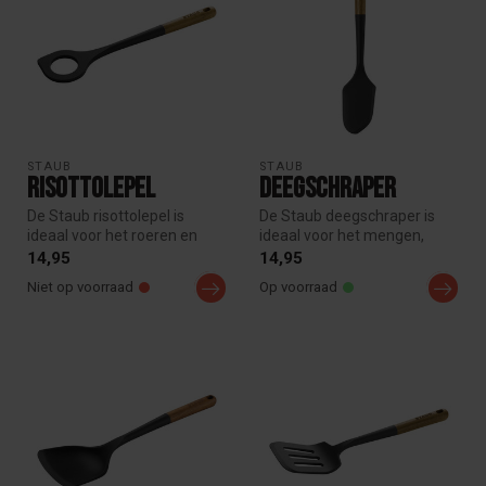
STAUB
STAUB
Risottolepel
Deegschraper
De Staub risottolepel is
De Staub deegschraper is
ideaal voor het roeren en
ideaal voor het mengen,
serveren van risotto, rijstge...
schrapen en verwerken van
14,95
14,95
deeg ...
Niet op voorraad
Op voorraad