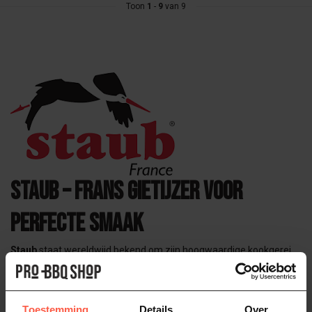
Toon
1
-
9
van 9
Staub – Frans gietijzer voor
perfecte smaak
Staub
staat wereldwijd bekend om zijn hoogwaardige kookgerei
van
geëmailleerd gietijzer en keramiek
. Het Franse merk
combineert traditioneel vakmanschap met moderne technieken
en wordt gewaardeerd door zowel professionele chefs als
enthousiaste thuiskoks.
Toestemming
Details
Over