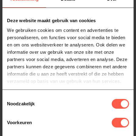
Staub-producten staan bekend om hun
duurzaamheid,
uitstekende warmteverdeling en tijdloos design
. Hierdoor zijn
Deze website maakt gebruik van cookies
ze perfect voor langzaam garen, bakken, stoven en braden –
zowel in de keuken als bij outdoor cooking.
We gebruiken cookies om content en advertenties te
personaliseren, om functies voor social media te bieden
Iconisch Frans kookgerei
en om ons websiteverkeer te analyseren. Ook delen we
Staub werd opgericht in Frankrijk en heeft een sterke reputatie
informatie over uw gebruik van onze site met onze
opgebouwd in professionele keukens. Dankzij de combinatie van
partners voor social media, adverteren en analyse. Deze
robuuste materialen en slimme ontwerpen leveren de pannen
partners kunnen deze gegevens combineren met andere
consistente kookresultaten en behouden gerechten hun smaak en
informatie die u aan ze heeft verstrekt of die ze hebben
sappigheid.
verzameld op basis van uw gebruik van hun services.
Het geëmailleerde gietijzer houdt warmte uitstekend vast en
verdeelt deze gelijkmatig over het hele kookoppervlak. Hierdoor
Toestemmingsselectie
worden ingrediënten gelijkmatig gegaard en komen smaken
Noodzakelijk
optimaal tot hun recht.
Braadpannen en cocottes
Voorkeuren
De
cocottes en braadpannen van Staub
zijn misschien wel de
bekendste producten van het merk. Deze zware gietijzeren