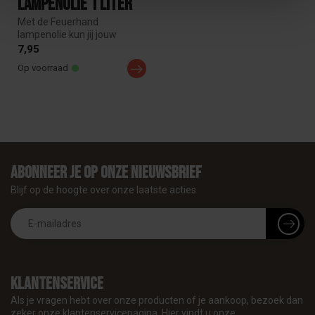
Lampenolie 1 liter
Met de Feuerhand
lampenolie kun jij jouw
stormlantaarn opnieuw
7,95
vullen. De kleurl...
Op voorraad
Abonneer je op onze nieuwsbrief
Blijf op de hoogte over onze laatste acties
Klantenservice
Als je vragen hebt over onze producten of je aankoop, bezoek dan
zeker onze klantenservicepagina. Hier vindt u onze