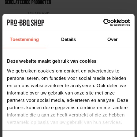
Gerelateerde producten
FEUERHAND
Feuerhand Stormlamp 276
44,95
Op voorraad
Toestemming
Details
Over
FEUERHAND
Feuerhand Lont 12 cm (5 stuks)
4,95
Deze website maakt gebruik van cookies
Op voorraad
We gebruiken cookies om content en advertenties te
personaliseren, om functies voor social media te bieden
FEUERHAND
Feuerhand Led Stormlamp 276
en om ons websiteverkeer te analyseren. Ook delen we
69,95
informatie over uw gebruik van onze site met onze
Op voorraad
partners voor social media, adverteren en analyse. Deze
partners kunnen deze gegevens combineren met andere
informatie die u aan ze heeft verstrekt of die ze hebben
Feuerhand
(5)
stormlamp
(4)
verzameld op basis van uw gebruik van hun services.