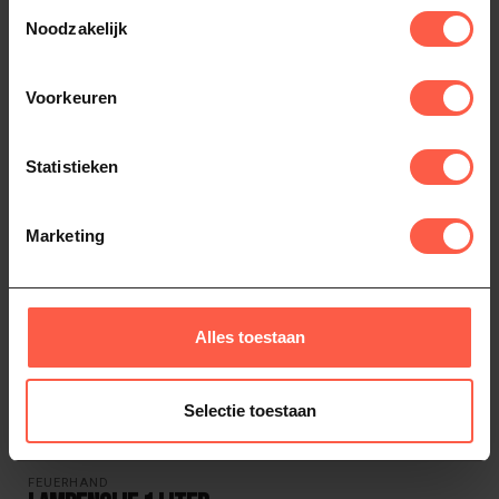
Toestemmingsselectie
Heb je vragen over dit product?
Noodzakelijk
Of heb je hulp nodig bij het bestellen? Neem
dan gerust contact op via
Whatsapp
of
bel
ons (06-46141068)
. We helpen je graag!
Voorkeuren
Statistieken
Recent bekeken
Marketing
Alles toestaan
Selectie toestaan
FEUERHAND