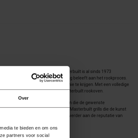
ederbedrijf van Kamado Joe! Masterbuilt is al sinds 1973
maken en waarmee je meer voldoening beleeft aan het rookproces.
k de kunst van het roken onder de knie te krijgen. Met een volledige
g verwachten en krijgen met een Masterbuilt rookoven.
Over
aden van houtsnippers, een DigitalFan die de gewenste
leesthermometers en veel meer. Masterbuilt grills die de kunst
cues zoals de Gravity Series bouwen verder aan de reputatie van
 media te bieden en om ons
ze partners voor social