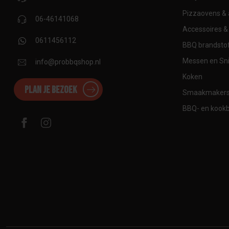
Pizzaovens & 
06-46141068
Accessoires & 
0611456112
BBQ brandstof
Messen en Sni
info@probbqshop.nl
Koken
Plan je bezoek
Smaakmaker
BBQ- en kook