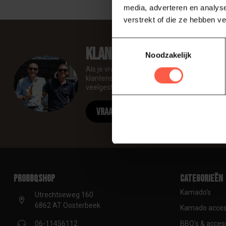
media, adverteren en analys
verstrekt of die ze hebben v
Toestemmingsselectie
Klantenservice
Noodzakelijk
Als je vragen hebt over onze producten of 
klantenservicepagina. Hier vindt u onze be
veelgestelde vragen en verschillende manie
Vraag onze experts
proBBQshop
Categorieën
Kamado's
Utrechtseweg 160
6862 AT Oosterbeek
Kamado acces
BBQ's & acces
06-11456112