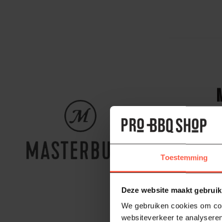
Masterbuilt i
voortdurend b
Masterbuilt ro
lijn propaan, 
Toestemming
Opvallend zijn
temperatuur h
van het houtsk
Deze website maakt gebruik
specialist Mast
We gebruiken cookies om cont
websiteverkeer te analyseren