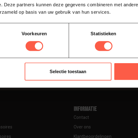
e. Deze partners kunnen deze gegevens combineren met andere i
erzameld op basis van uw gebruik van hun services.
Voorkeuren
Statistieken
Abonneer
je aankoop, bezoek dan zeker onze
drijfsgegevens, antwoorden op
Blijf op de hoog
ren om met ons in contact te komen.
Selectie toestaan
Informatie
Contact
soires
Over ons
soires
Klantbeoordelingen