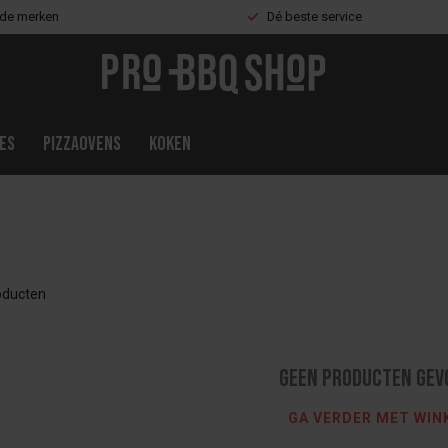
nde merken
Dé beste service
es
Pizzaovens
Koken
ducten
Geen producten gev
GA VERDER MET WIN