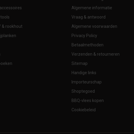
accessoires
Algemene informatie
tools
Vraag & antwoord
 & rookhout
Algemene voorwaarden
jplanken
Privacy Policy
Betaalmethoden
s
Verzenden & retourneren
boeken
Sitemap
Handige links
Importeurschap
Shoptegoed
BBQ-vlees kopen
Cookiebeleid