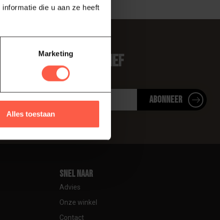
nformatie die u aan ze heeft
Marketing
 je op onze nieuwsbrief
te over onze laatste acties
Abonneer
Alles toestaan
Snel naar
Advies
Onze winkel
Contact