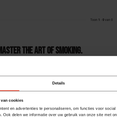
Toon
1
-
0
van 0
Master the Art of Smoking.
s één van de grootste smokers & BBQ makers van de VS en tevens het mo
ezig met het ontwikkelen van producten die je gerechten smakelijker 
okovens oftewel smokers zijn ideaal voor degene die klaar is om eindelij
elektrische en houtskool rookovens, kun je een waardevolle BBQ ervarin
Details
 de innovatieve functies zoals een gepatenteerde zijsysteem voor het l
andhaaft, slimme Bluetooth-bediening, ingebouwde thermometers voor v
oolgrillen in eigen achtertuin als geen ander beheerst. Innovatie barbe
 van cookies
erbuilt.
ent en advertenties te personaliseren, om functies voor social
. Ook delen we informatie over uw gebruik van onze site met on