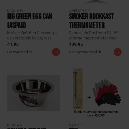
KICK ASH 
CHEFSTEMP
Big Green Egg Can
Smoker Rookkast
(aspan)
Thermometer
Met de Kick Ash Can vang jij
Gebruik de ProTemp S1 -55
de verbrande kolen, rest
slimme thermometer voor
stukjes, gruis en het as n...
op je Smoker of Rookkast.
41,95
109,95
Moni...
Op voorraad
Niet op voorraad
KICK ASH 
MEATER