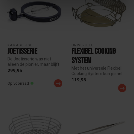
KAMADO JOE
UNIVERSEEL
Joetisserie
Flexibel Cooking
System
De Joetisserie was niet
alleen de pionier, maar blijft
Met het universele Flexibel
ook de onbetwiste favorie...
299,95
Cooking System kun jij snel
en eenvoudig verschillen...
119,95
Op voorraad