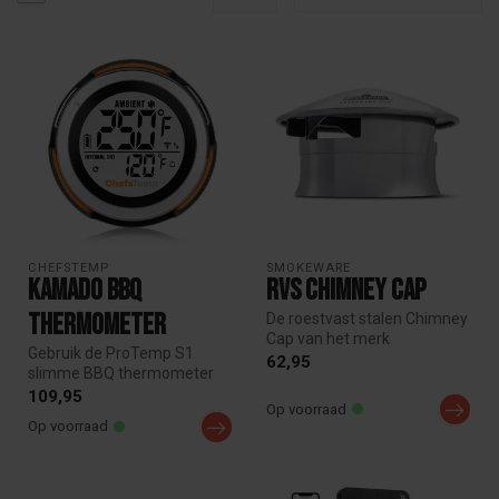
CHEFSTEMP
SMOKEWARE
Kamado BBQ
RVS Chimney Cap
Thermometer
De roestvast stalen Chimney
Cap van het merk
Gebruik de ProTemp S1
Smokeware is een instelbare
62,95
slimme BBQ thermometer
schoor...
voor op de deksel van
109,95
Op voorraad
Kamado BBQ. M...
Op voorraad