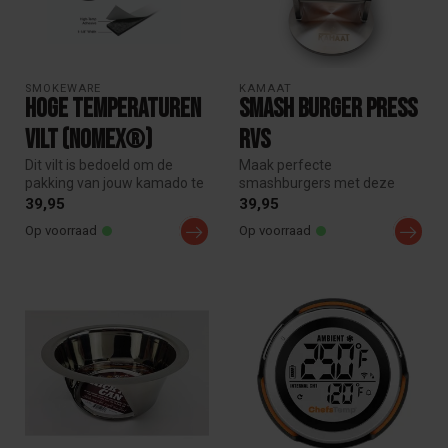
SMOKEWARE
KAMAAT
Hoge temperaturen
Smash Burger press
Vilt (Nomex®)
RVS
Dit vilt is bedoeld om de
Maak perfecte
pakking van jouw kamado te
smashburgers met deze
vervangen.
zware RVS Smash Burger
39,95
39,95
Press. Ideaal voor bu...
Op voorraad
Op voorraad