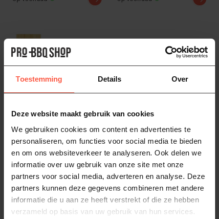
Toestemming
Details
Over
Deze website maakt gebruik van cookies
MEATER
NAPOLEON
We gebruiken cookies om content en advertenties te
PRO DUO
Diffuser plate voor
personaliseren, om functies voor social media te bieden
Vleesthermometer
kettle bbq 57cm
en om ons websiteverkeer te analyseren. Ook delen we
De MEATER PRO DUO is een
Napoleon Diffuser plate is
informatie over uw gebruik van onze site met onze
slimme draadloze
een hitteschild en kan je
partners voor social media, adverteren en analyse. Deze
vleesthermometer met twee
gebruiken op de Napoleon
219,00
57,95
probes voor ...
Ke...
partners kunnen deze gegevens combineren met andere
Op voorraad
Op voorraad
informatie die u aan ze heeft verstrekt of die ze hebben
verzameld op basis van uw gebruik van hun services.