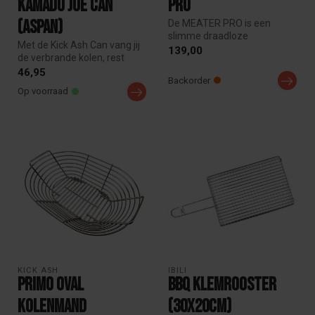
Kamado Joe Can
Pro
(aspan)
De MEATER PRO is een
slimme draadloze
Met de Kick Ash Can vang jij
vleesthermometer met app-
139,00
de verbrande kolen, rest
bediening voor pe...
stukjes, gruis en het as n...
46,95
Backorder
Op voorraad
KICK ASH 
IBILI
Primo Oval
BBQ Klemrooster
Kolenmand
(30x20cm)