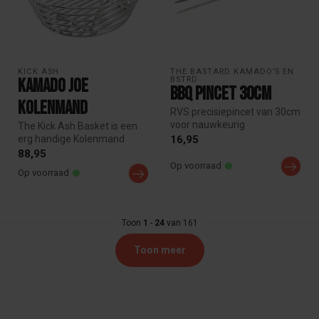
KICK ASH 
THE BASTARD KAMADO’S EN 
BSTRD
Kamado Joe
BBQ Pincet 30cm
Kolenmand
RVS precisiepincet van 30cm
voor nauwkeurig
The Kick Ash Basket is een
barbecuewerk. Ideaal voor
erg handige Kolenmand
16,95
het keren ...
(Charcoal Basket) waarin u
88,95
het ...
Op voorraad
Op voorraad
Toon
1
-
24
van 161
Toon meer