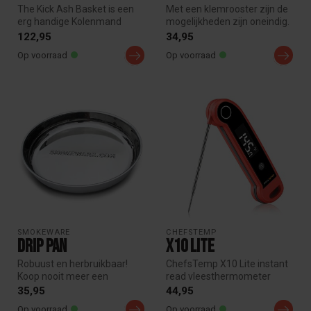
The Kick Ash Basket is een
Met een klemrooster zijn de
erg handige Kolenmand
mogelijkheden zijn oneindig.
(Charcoal Basket) waarin u
Het klemrooster kan goe...
122,95
34,95
het ...
Op voorraad
Op voorraad
SMOKEWARE
CHEFSTEMP
Drip pan
X10 Lite
Robuust en herbruikbaar!
ChefsTemp X10 Lite instant
Koop nooit meer een
read vleesthermometer
wegwerp lekbak. Past
meet kerntemperatuur
35,95
44,95
perfect op je ...
binnen 1 s...
Op voorraad
Op voorraad