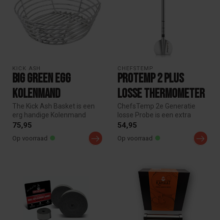
KICK ASH 
CHEFSTEMP
Big Green Egg
ProTemp 2 Plus
Kolenmand
losse thermometer
The Kick Ash Basket is een
ChefsTemp 2e Generatie
erg handige Kolenmand
losse Probe is een extra
(Charcoal Basket) waarin u
Thermometer voor ProTemp
75,95
54,95
het ...
BBQ the...
Op voorraad
Op voorraad