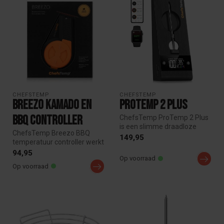
CHEFSTEMP
CHEFSTEMP
Breezo Kamado en
ProTemp 2 Plus
BBQ controller
ChefsTemp ProTemp 2 Plus
is een slimme draadloze
ChefsTemp Breezo BBQ
vleesthermometer, verbindt
149,95
temperatuur controller werkt
via ...
samen met ChefsTemp
94,95
Op voorraad
ProTemp S1...
Op voorraad