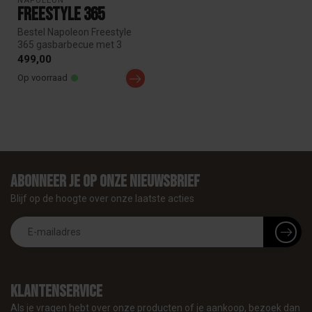
NAPOLEON
Freestyle 365
Bestel Napoleon Freestyle
365 gasbarbecue met 3
krachtige branders en ruim
499,00
grill...
Op voorraad
Abonneer je op onze nieuwsbrief
Blijf op de hoogte over onze laatste acties
Klantenservice
Als je vragen hebt over onze producten of je aankoop, bezoek dan