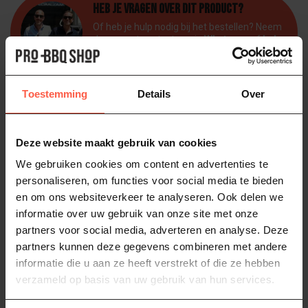
Heb je vragen over dit product?
Of heb je hulp nodig bij het bestellen? Neem
dan gerust contact op via
Whatsapp
of
bel
ons (06-46141068)
. We helpen je graag!
Toestemming
Details
Over
Bezorgen of ophalen van jouw BBQ
Deze website maakt gebruik van cookies
We gebruiken cookies om content en advertenties te
personaliseren, om functies voor social media te bieden
Gratis bezorging
en om ons websiteverkeer te analyseren. Ook delen we
Geniet van gratis bezorging bij elke BBQ-
informatie over uw gebruik van onze site met onze
aankoop! Binnen 25 km verzorgen wij de
partners voor social media, adverteren en analyse. Deze
bezorging zelf. Verder weg? We regelen
partners kunnen deze gegevens combineren met andere
transport via een externe vervoerder. We
plannen de bezorging altijd in overleg, zodat het
informatie die u aan ze heeft verstrekt of die ze hebben
moment bij jouw schema past.
verzameld op basis van uw gebruik van hun services.