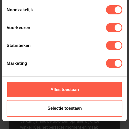
Toestemmingsselectie
Noodzakelijk
Persoonlijke levering en montage
Voorkeuren
binnen 25 km
Maak je BBQ-ervaring extra bijzonder met onze
Statistieken
persoonlijke levering en montage voor
slechts
€75 binnen 25 km
. We zorgen ervoor dat jouw
BBQ perfect en op tijd wordt geïnstalleerd.
Marketing
Levering plannen we in overleg, zodat het
moment voor jou past. Zo kun je direct aan de
slag zonder gedoe.
Alles toestaan
Selectie toestaan
BBQ zelf ophalen
Je kunt je nieuwe BBQ zelf ophalen bij onze
winkel. Kies het perfecte moment en maak