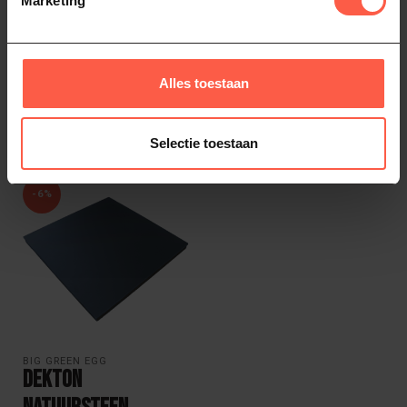
Marketing
Of heb je hulp nodig bij het bestellen? Neem
dan gerust contact op via
Whatsapp
of
bel
ons (06-46141068)
. We helpen je graag!
Alles toestaan
Recent bekeken
Selectie toestaan
-6%
BIG GREEN EGG
Dekton