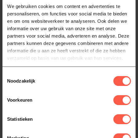
We gebruiken cookies om content en advertenties te
BIG GREEN EGG
personaliseren, om functies voor social media te bieden
Big Green Egg RVS grid (insert)
198,00
en om ons websiteverkeer te analyseren. Ook delen we
Op voorraad
informatie over uw gebruik van onze site met onze
partners voor social media, adverteren en analyse. Deze
partners kunnen deze gegevens combineren met andere
BIG GREEN EGG
Big Green Egg Wielen 2st
informatie die u aan ze heeft verstrekt of die ze hebben
(Modulaire tafelsysteem)
79,95
verzameld op basis van uw gebruik van hun services.
Op voorraad
Toestemmingsselectie
Noodzakelijk
big green egg
(123)
Big Green Egg Modulair Tafel Systeem
(13)
Egg Frame Large
(11)
Egg Frame XL
(11)
Voorkeuren
Expansion Frame
(10)
insert
(9)
Statistieken
Heb je vragen over dit product?