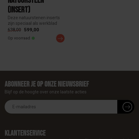
Natuursteen
(insert)
Deze natuurstenen inserts
zijn speciaal als werkblad
voor het Big Green Egg
599,00
638,00
Modu...
Op voorraad
Abonneer je op onze nieuwsbrief
Blijf op de hoogte over onze laatste acties
Klantenservice